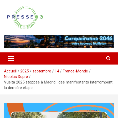
Aller
au
contenu
Comprendre ce qui se joue vraiment dans le Var
Presse 83
Accueil
2025
septembre
14
France-Monde
Nicolas Dupre
Vuelta 2025 stoppée à Madrid : des manifestants interrompent
la dernière étape