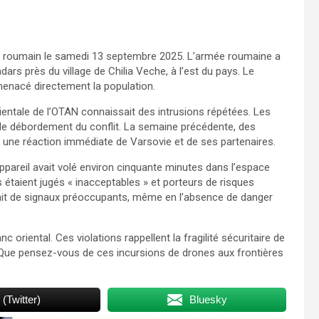
en roumain le samedi 13 septembre 2025. L’armée roumaine a
dars près du village de Chilia Veche, à l’est du pays. Le
 menacé directement la population.
rientale de l’OTAN connaissait des intrusions répétées. Les
s de débordement du conflit. La semaine précédente, des
 une réaction immédiate de Varsovie et de ses partenaires.
ppareil avait volé environ cinquante minutes dans l’espace
s étaient jugés « inacceptables » et porteurs de risques
ait de signaux préoccupants, même en l’absence de danger
c oriental. Ces violations rappellent la fragilité sécuritaire de
 Que pensez-vous de ces incursions de drones aux frontières
 (Twitter)
Bluesky