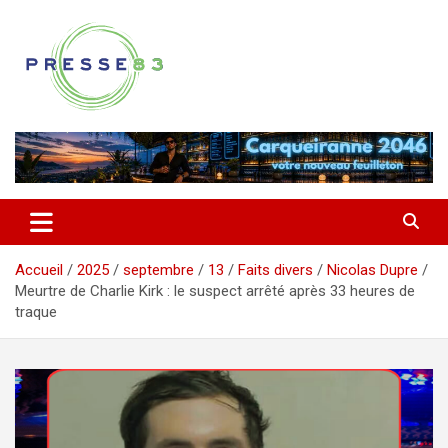
Aller
au
contenu
Comprendre ce qui se joue vraiment dans le Var
Presse 83
Accueil
2025
septembre
13
Faits divers
Nicolas Dupre
Meurtre de Charlie Kirk : le suspect arrêté après 33 heures de
traque