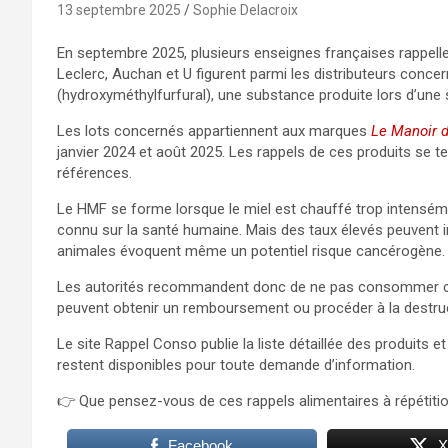
13 septembre 2025
Sophie Delacroix
En septembre 2025, plusieurs enseignes françaises rappellen
Leclerc, Auchan et U figurent parmi les distributeurs conc
(hydroxyméthylfurfural), une substance produite lors d’une 
Les lots concernés appartiennent aux marques
Le Manoir d
janvier 2024 et août 2025. Les rappels de ces produits se 
références.
Le HMF se forme lorsque le miel est chauffé trop intensémen
connu sur la santé humaine. Mais des taux élevés peuvent irr
animales évoquent même un potentiel risque cancérogène.
Les autorités recommandent donc de ne pas consommer ce
peuvent obtenir un remboursement ou procéder à la destruc
Le site Rappel Conso publie la liste détaillée des produi
restent disponibles pour toute demande d’information.
👉 Que pensez-vous de ces rappels alimentaires à répétition
Facebook
X