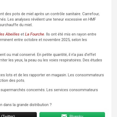
t des pots de miel après un contrôle sanitaire. Carrefour,
ernés. Les analyses révèlent une teneur excessive en HMF
surchauffe du miel.
es Abeilles
et
La Fourche
. Ils ont été mis en rayon entre
terminent entre octobre et novembre 2025, selon les
t ou mal conservé. En petite quantité, il n’a pas d’effet
iter les yeux, la peau ou les voies respiratoires. Des études
s lots et de les rapporter en magasin. Les consommateurs
tion des pots.
ts et supermarchés concernés. Les services consommateurs
 dans la grande distribution ?
 (Twitter)
Bluesky