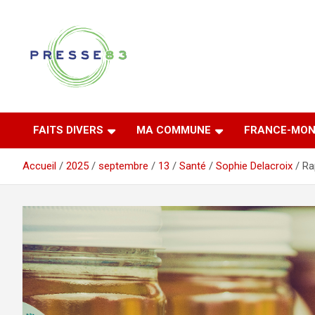
Aller
au
contenu
Comprendre ce qui se joue vraiment dans le Var
Presse 83
FAITS DIVERS
MA COMMUNE
FRANCE-MON
Accueil
2025
septembre
13
Santé
Sophie Delacroix
Ra