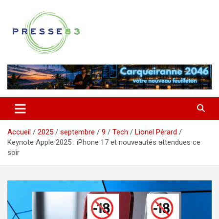
Aller
au
contenu
Comprendre ce qui se joue vraiment dans le Var
Presse 83
Accueil
2025
septembre
9
Tech
Lionel Pérard
Keynote Apple 2025 : iPhone 17 et nouveautés attendues ce
soir