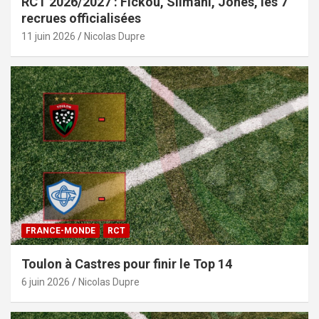
RCT 2026/2027 : Fickou, Slimani, Jones, les 7
recrues officialisées
11 juin 2026
Nicolas Dupre
FRANCE-MONDE
RCT
Toulon à Castres pour finir le Top 14
6 juin 2026
Nicolas Dupre