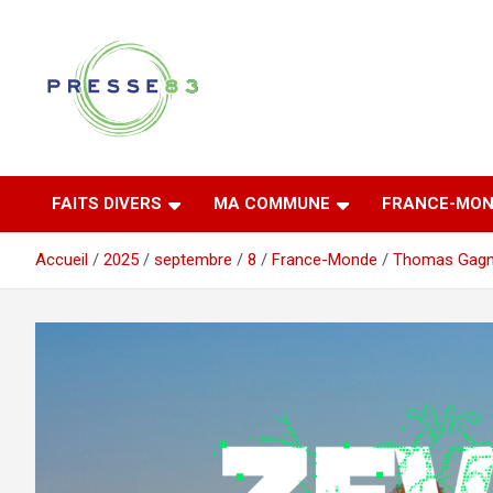
Aller
au
contenu
Comprendre ce qui se joue vraiment dans le Var
Presse 83
FAITS DIVERS
MA COMMUNE
FRANCE-MON
Accueil
2025
septembre
8
France-Monde
Thomas Gag