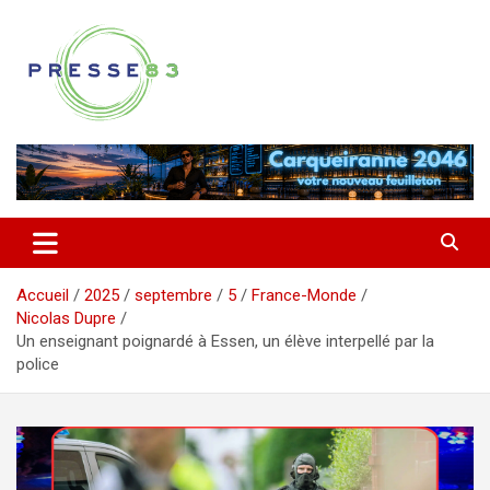
Aller
au
contenu
Comprendre ce qui se joue vraiment dans le Var
Presse 83
Accueil
2025
septembre
5
France-Monde
Nicolas Dupre
Un enseignant poignardé à Essen, un élève interpellé par la
police