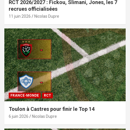
RCT 2026/2027 : Fickou, Slimani, Jones, les 7
recrues officialisées
11 juin 2026
Nicolas Dupre
FRANCE-MONDE
RCT
Toulon à Castres pour finir le Top 14
6 juin 2026
Nicolas Dupre