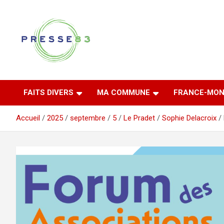
Aller
au
contenu
Comprendre ce qui se joue vraiment dans le Var
Presse 83
FAITS DIVERS
MA COMMUNE
FRANCE-MON
Accueil
2025
septembre
5
Le Pradet
Sophie Delacroix