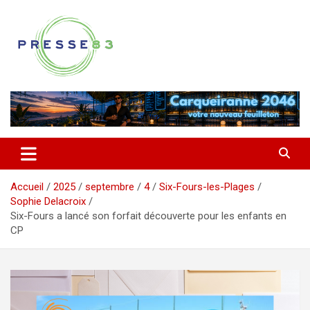
Aller
au
contenu
Comprendre ce qui se joue vraiment dans le Var
Presse 83
Accueil
2025
septembre
4
Six-Fours-les-Plages
Sophie Delacroix
Six-Fours a lancé son forfait découverte pour les enfants en
CP