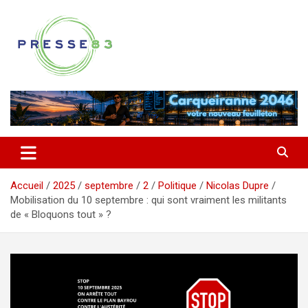
Aller
au
contenu
Comprendre ce qui se joue vraiment dans le Var
Presse 83
Accueil
2025
septembre
2
Politique
Nicolas Dupre
Mobilisation du 10 septembre : qui sont vraiment les militants
de « Bloquons tout » ?