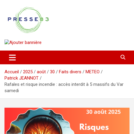
Aller
au
contenu
Comprendre ce qui se joue vraiment dans le Var
Presse 83
Accueil
2025
août
30
Faits divers
METEO
Patrick JEANNOT
Rafales et risque incendie : accès interdit à 5 massifs du Var
samedi