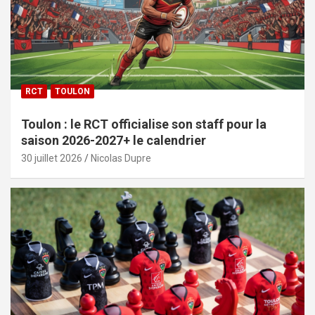
RCT
TOULON
Toulon : le RCT officialise son staff pour la
saison 2026-2027+ le calendrier
30 juillet 2026
Nicolas Dupre