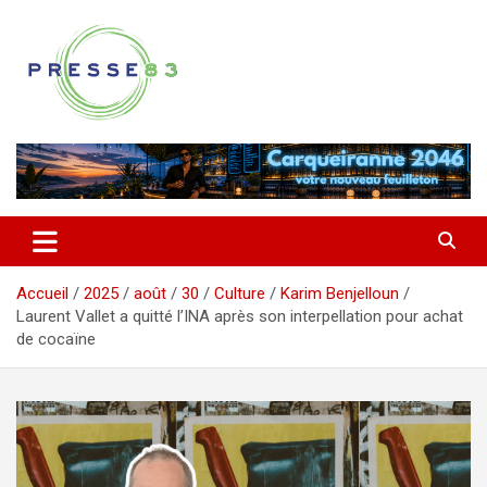
Aller
au
contenu
Comprendre ce qui se joue vraiment dans le Var
Presse 83
Accueil
2025
août
30
Culture
Karim Benjelloun
Laurent Vallet a quitté l’INA après son interpellation pour achat
de cocaïne