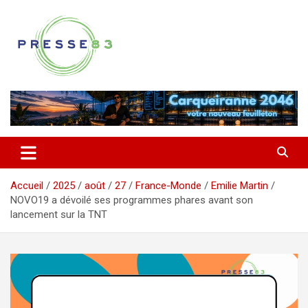
Aller
au
contenu
Comprendre ce qui se joue vraiment dans le Var
Presse 83
Accueil
2025
août
27
France-Monde
Emilie Martin
NOVO19 a dévoilé ses programmes phares avant son
lancement sur la TNT