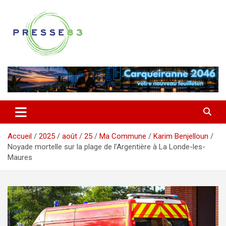
Aller
au
contenu
Comprendre ce qui se joue vraiment dans le Var
Presse 83
Accueil
2025
août
25
Ma Commune
Karim Benjelloun
Noyade mortelle sur la plage de l’Argentière à La Londe-les-
Maures