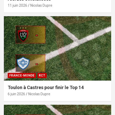
11 juin 2026
Nicolas Dupre
FRANCE-MONDE
RCT
Toulon à Castres pour finir le Top 14
6 juin 2026
Nicolas Dupre