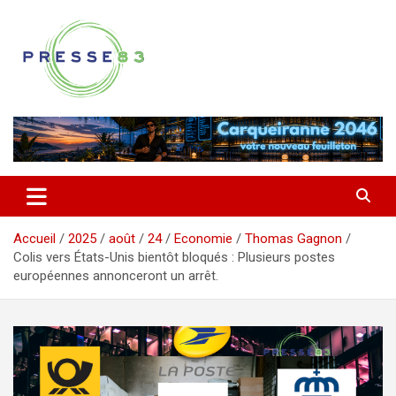
Aller
au
contenu
Comprendre ce qui se joue vraiment dans le Var
Presse 83
Accueil
2025
août
24
Economie
Thomas Gagnon
Colis vers États-Unis bientôt bloqués : Plusieurs postes
européennes annonceront un arrêt.