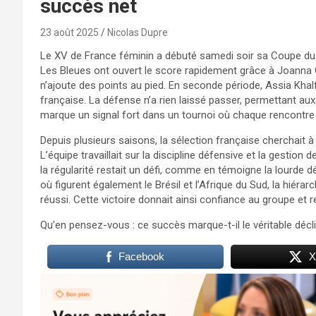
succès net
23 août 2025
Nicolas Dupre
Le XV de France féminin a débuté samedi soir sa Coupe du m
Les Bleues ont ouvert le score rapidement grâce à Joanna 
n’ajoute des points au pied. En seconde période, Assia Khal
française. La défense n’a rien laissé passer, permettant au
marque un signal fort dans un tournoi où chaque rencontr
Depuis plusieurs saisons, la sélection française cherchait 
L’équipe travaillait sur la discipline défensive et la gestio
la régularité restait un défi, comme en témoigne la lourde dé
où figurent également le Brésil et l’Afrique du Sud, la hiérar
réussi. Cette victoire donnait ainsi confiance au groupe et r
Qu’en pensez-vous : ce succès marque-t-il le véritable décl
Facebook
X