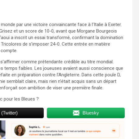
onde par une victoire convaincante face à l’Italie à Exeter.
Grisez et un score de 10-0, avant que Morgane Bourgeois
faoui a inscrit un essai transformé, confirmant la domination
x Tricolores de s’imposer 24-0. Cette entrée en matière
e compte.
à s’affirmer comme prétendante crédible au titre mondial.
n des temps faibles. Les joueuses avaient aussi conscience que
faite en préparation contre l’Angleterre. Dans cette poule D,
chie semblait claire, mais rien n’était acquis sans un départ
enforçait son ambition de viser une première finale.
ic pour les Bleues ?
 (Twitter)
Bluesky