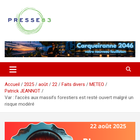
Aller
au
contenu
Comprendre ce qui se joue vraiment dans le Var
Presse 83
Accueil
2025
août
22
Faits divers
METEO
Patrick JEANNOT
Var : l’accès aux massifs forestiers est resté ouvert malgré un
risque modéré