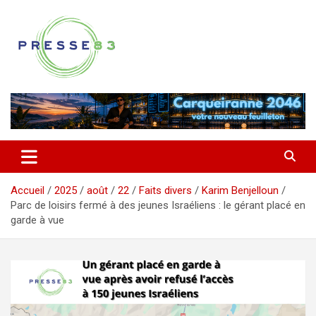
Aller
au
contenu
Comprendre ce qui se joue vraiment dans le Var
Presse 83
Accueil
2025
août
22
Faits divers
Karim Benjelloun
Parc de loisirs fermé à des jeunes Israéliens : le gérant placé en
garde à vue