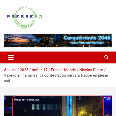
Aller
au
contenu
Comprendre ce qui se joue vraiment dans le Var
Presse 83
Accueil
2025
août
17
France-Monde
Nicolas Dupre
Valjevo en flammes : la contestation serbe a frappé en pleine
nuit