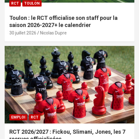
RCT
TOULON
Toulon : le RCT officialise son staff pour la
saison 2026-2027+ le calendrier
30 juillet 2026
Nicolas Dupre
EMPLOI
RCT
RCT 2026/2027 : Fickou, Slimani, Jones, les 7
recrues officialisées