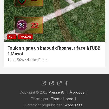
RCT
TOULON
Toulon signe un baroud d’honneur face à l’UBB
à Mayol
1 juin 2026
Nicolas Dupre
Copyright © 2026
Presse 83
À propos
Thème par :
Theme Horse
Fièrement propulsé par :
WordPress