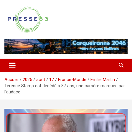
Aller
au
contenu
Comprendre ce qui se joue vraiment dans le Var
Presse 83
Accueil
2025
août
17
France-Monde
Emilie Martin
Terence Stamp est décédé à 87 ans, une carrière marquée par
l’audace