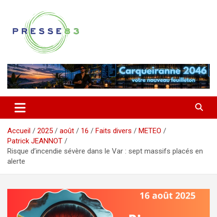
Aller
au
contenu
Comprendre ce qui se joue vraiment dans le Var
Presse 83
Accueil
2025
août
16
Faits divers
METEO
Patrick JEANNOT
Risque d’incendie sévère dans le Var : sept massifs placés en
alerte