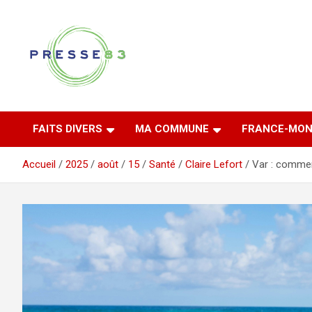
Aller
au
contenu
Comprendre ce qui se joue vraiment dans le Var
Presse 83
FAITS DIVERS
MA COMMUNE
FRANCE-MON
Accueil
2025
août
15
Santé
Claire Lefort
Var : comment