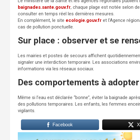
Le ministère de la Santé et les agences régionales publient r
baignades.sante.gouv.fr
, chaque plage est notée selon de
consulter en temps réel les dernières mesures.
En complément, le site
ecologie.gouv.fr
et l’Agence région
cas de pollution ponctuelle.
Sur place : observer et se rens
Les mairies et postes de secours affichent quotidiennement
signaler une interdiction temporaire. Les associations envi
informations via les réseaux sociaux.
Des comportements à adopter
Même si l’eau est déclarée “bonne”, éviter la baignade après 
des pollutions temporaires. Les enfants, les femmes enceint
vigilants.
Facebook
X