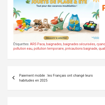
Étiquettes:
ARS Paca
,
baignades
,
baignades sécurisées
,
cyano
pollution eau
,
pollution temporaire
,
précautions baignade
,
qual
Navigation
Paiement mobile : les Français ont changé leurs
de
habitudes en 2025
l’article