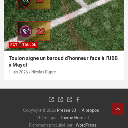
RCT
TOULON
Toulon signe un baroud d’honneur face à l’UBB
à Mayol
1 juin 2026
Nicolas Dupre
Copyright © 2026
Presse 83
À propos
Thème par :
Theme Horse
Fièrement propulsé par :
WordPress