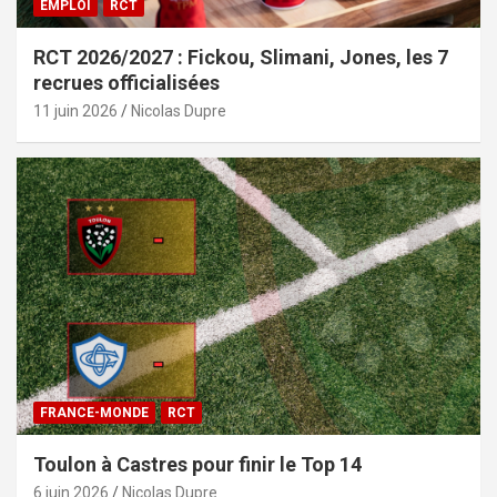
EMPLOI
RCT
RCT 2026/2027 : Fickou, Slimani, Jones, les 7
recrues officialisées
11 juin 2026
Nicolas Dupre
FRANCE-MONDE
RCT
Toulon à Castres pour finir le Top 14
6 juin 2026
Nicolas Dupre