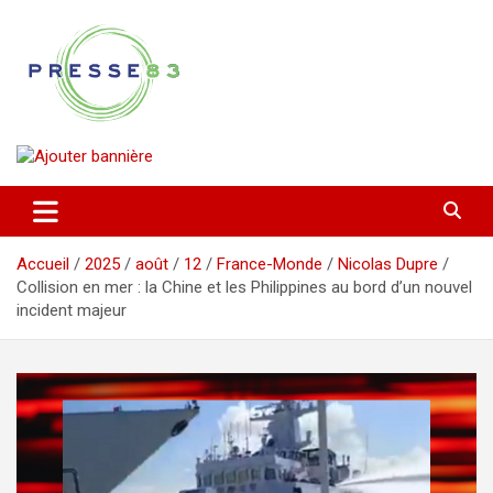
Aller
au
contenu
Comprendre ce qui se joue vraiment dans le Var
Presse 83
Accueil
2025
août
12
France-Monde
Nicolas Dupre
Collision en mer : la Chine et les Philippines au bord d’un nouvel
incident majeur