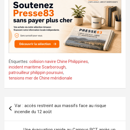
Étiquettes:
collision navire Chine Philippines
,
incident maritime Scarborough
,
patrouilleur philippin poursuivi
,
tensions mer de Chine méridionale
Navigation
Var : accès restreint aux massifs face au risque
de
incendie du 12 août
l’article
Une évacuation rapide au Campus RCT après un