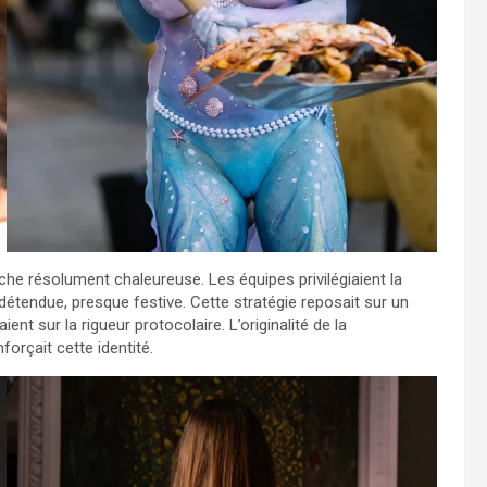
che résolument chaleureuse. Les équipes privilégiaient la
détendue, presque festive. Cette stratégie reposait sur un
ent sur la rigueur protocolaire. L’originalité de la
orçait cette identité.