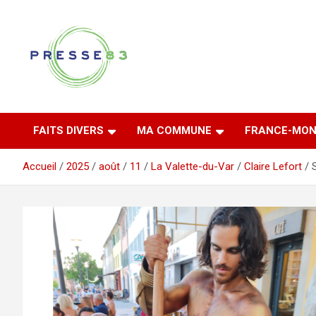
Aller
au
contenu
Comprendre ce qui se joue vraiment dans le Var
Presse 83
FAITS DIVERS
MA COMMUNE
FRANCE-MON
Accueil
2025
août
11
La Valette-du-Var
Claire Lefort