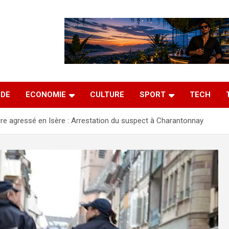
DE
ECONOMIE
CULTURE
SPORT
TECH
re agressé en Isère : Arrestation du suspect à Charantonnay