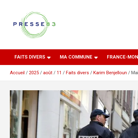
Aller
au
contenu
Comprendre ce qui se joue vraiment dans le Var
Presse 83
FAITS DIVERS
MA COMMUNE
FRANCE-MON
Accueil
2025
août
11
Faits divers
Karim Benjelloun
Mai