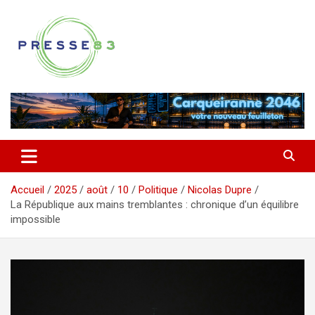
Aller
au
contenu
Comprendre ce qui se joue vraiment dans le Var
Presse 83
Accueil
2025
août
10
Politique
Nicolas Dupre
La République aux mains tremblantes : chronique d’un équilibre
impossible