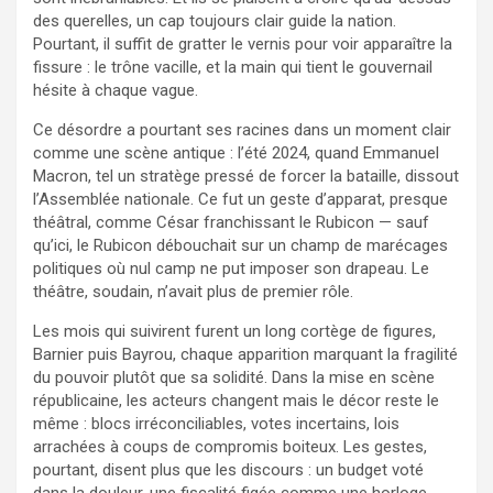
des querelles, un cap toujours clair guide la nation.
Pourtant, il suffit de gratter le vernis pour voir apparaître la
fissure : le trône vacille, et la main qui tient le gouvernail
hésite à chaque vague.
Ce désordre a pourtant ses racines dans un moment clair
comme une scène antique : l’été 2024, quand Emmanuel
Macron, tel un stratège pressé de forcer la bataille, dissout
l’Assemblée nationale. Ce fut un geste d’apparat, presque
théâtral, comme César franchissant le Rubicon — sauf
qu’ici, le Rubicon débouchait sur un champ de marécages
politiques où nul camp ne put imposer son drapeau. Le
théâtre, soudain, n’avait plus de premier rôle.
Les mois qui suivirent furent un long cortège de figures,
Barnier puis Bayrou, chaque apparition marquant la fragilité
du pouvoir plutôt que sa solidité. Dans la mise en scène
républicaine, les acteurs changent mais le décor reste le
même : blocs irréconciliables, votes incertains, lois
arrachées à coups de compromis boiteux. Les gestes,
pourtant, disent plus que les discours : un budget voté
dans la douleur, une fiscalité figée comme une horloge