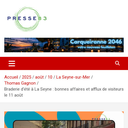
Aller
au
contenu
Comprendre ce qui se joue vraiment dans le Var
Presse 83
Accueil
2025
août
10
La Seyne-sur-Mer
Thomas Gagnon
Braderie d’été à La Seyne : bonnes affaires et afflux de visiteurs
le 11 août