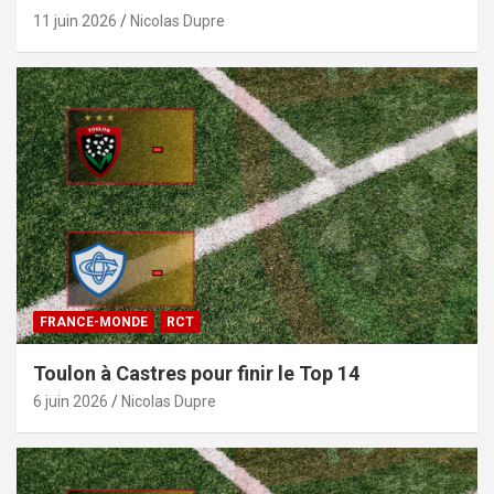
11 juin 2026
Nicolas Dupre
FRANCE-MONDE
RCT
Toulon à Castres pour finir le Top 14
6 juin 2026
Nicolas Dupre