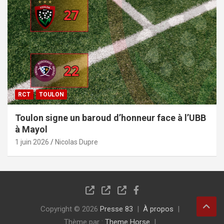
RCT
TOULON
Toulon signe un baroud d’honneur face à l’UBB
à Mayol
1 juin 2026
Nicolas Dupre
Copyright © 2026
Presse 83
À propos
Thème par :
Theme Horse