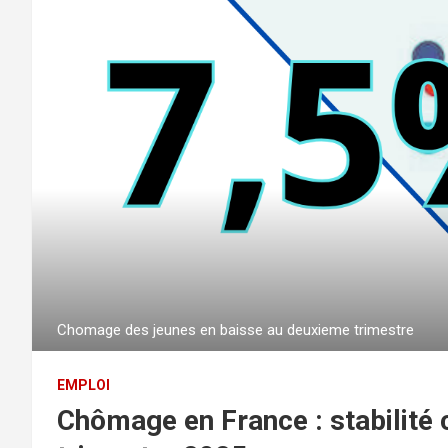
Chomage des jeunes en baisse au deuxieme trimestre
EMPLOI
Chômage en France : stabilité