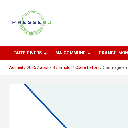
Aller
au
contenu
Comprendre ce qui se joue vraiment dans le Var
Presse 83
FAITS DIVERS
MA COMMUNE
FRANCE-MON
Accueil
2025
août
8
Emploi
Claire Lefort
Chômage en F