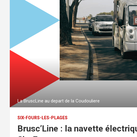
La BruscLine au depart de la Coudouliere
SIX-FOURS-LES-PLAGES
Brusc’Line : la navette électriq