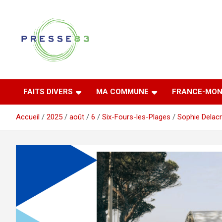
Aller
au
contenu
Comprendre ce qui se joue vraiment dans le Var
Presse 83
FAITS DIVERS
MA COMMUNE
FRANCE-MON
Accueil
2025
août
6
Six-Fours-les-Plages
Sophie Delacr