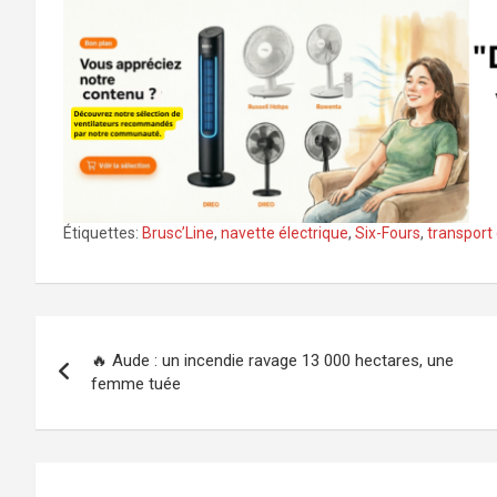
Étiquettes:
Brusc’Line
,
navette électrique
,
Six-Fours
,
transport 
Navigation
🔥 Aude : un incendie ravage 13 000 hectares, une
de
femme tuée
l’article