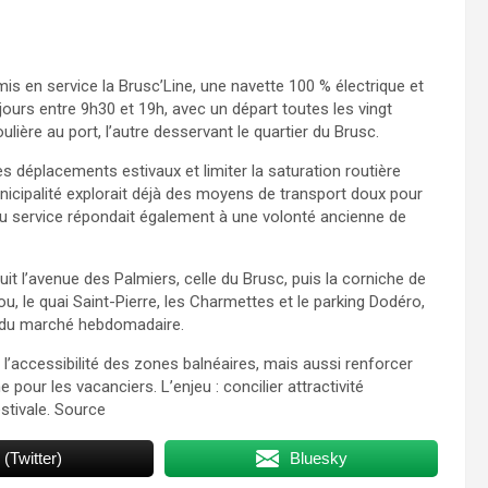
is en service la Brusc’Line, une navette 100 % électrique et
es jours entre 9h30 et 19h, avec un départ toutes les vingt
oulière au port, l’autre desservant le quartier du Brusc.
les déplacements estivaux et limiter la saturation routière
nicipalité explorait déjà des moyens de transport doux pour
 du service répondait également à une volonté ancienne de
suit l’avenue des Palmiers, celle du Brusc, puis la corniche de
u, le quai Saint-Pierre, les Charmettes et le parking Dodéro,
te du marché hebdomadaire.
r l’accessibilité des zones balnéaires, mais aussi renforcer
pour les vacanciers. L’enjeu : concilier attractivité
stivale. Source
 (Twitter)
Bluesky