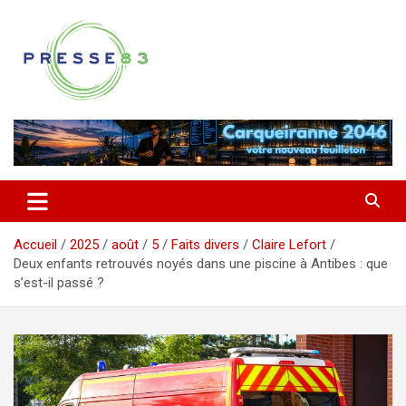
Aller
au
contenu
Comprendre ce qui se joue vraiment dans le Var
Presse 83
Accueil
2025
août
5
Faits divers
Claire Lefort
Deux enfants retrouvés noyés dans une piscine à Antibes : que
s’est-il passé ?