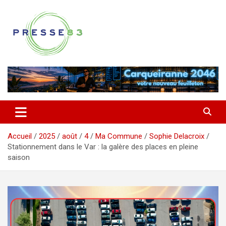
Aller
au
contenu
Comprendre ce qui se joue vraiment dans le Var
Presse 83
Accueil
2025
août
4
Ma Commune
Sophie Delacroix
Stationnement dans le Var : la galère des places en pleine
saison