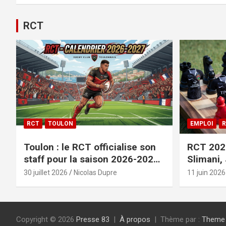
RCT
RCT
TOULON
EMPLOI
R
Toulon : le RCT officialise son
RCT 2026
staff pour la saison 2026-2027+
Slimani,
le calendrier
officiali
30 juillet 2026
Nicolas Dupre
11 juin 2026
Copyright © 2026
Presse 83
À propos
Thème par :
Theme