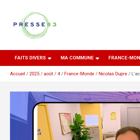
Aller
au
contenu
Comprendre ce qui se joue vraiment dans le Var
Presse 83
FAITS DIVERS
MA COMMUNE
FRANCE-MON
Accueil
2025
août
4
France-Monde
Nicolas Dupre
L’ac