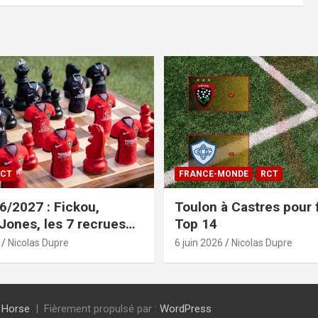
CT
FRANCE-MONDE
RCT
/2027 : Fickou,
Toulon à Castres pour f
 Jones, les 7 recrues
Top 14
sées
Nicolas Dupre
6 juin 2026
Nicolas Dupre
 Horse
Fièrement propulsé par :
WordPress