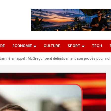
DE
ECONOMIE
CULTURE
SPORT
TECH
amné en appel : McGregor perd définitivement son procès pour viol