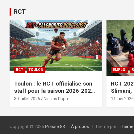
RCT
RCT
TOULON
EMPLOI
R
Toulon : le RCT officialise son
RCT 2026
staff pour la saison 2026-2027+
Slimani,
le calendrier
officiali
30 juillet 2026
Nicolas Dupre
11 juin 2026
Copyright © 2026
Presse 83
À propos
Thème par :
Theme