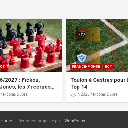
CT
FRANCE-MONDE
RCT
/2027 : Fickou,
Toulon à Castres pour f
 Jones, les 7 recrues
Top 14
sées
Nicolas Dupre
6 juin 2026
Nicolas Dupre
 Horse
Fièrement propulsé par :
WordPress