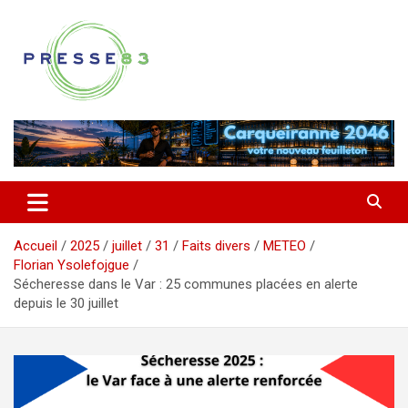
Aller
au
contenu
Comprendre ce qui se joue vraiment dans le Var
Presse 83
Accueil
2025
juillet
31
Faits divers
METEO
Florian Ysolefojgue
Sécheresse dans le Var : 25 communes placées en alerte
depuis le 30 juillet