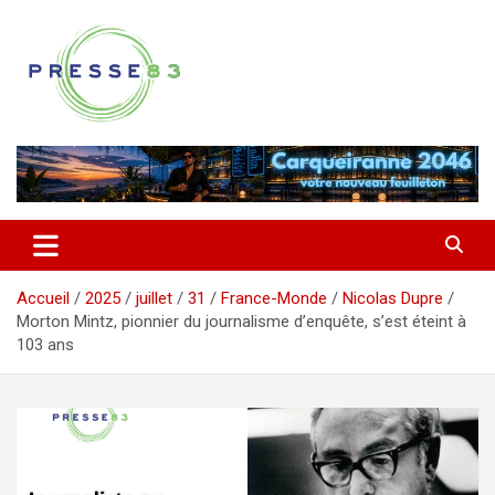
Aller
au
contenu
Comprendre ce qui se joue vraiment dans le Var
Presse 83
Accueil
2025
juillet
31
France-Monde
Nicolas Dupre
Morton Mintz, pionnier du journalisme d’enquête, s’est éteint à
103 ans