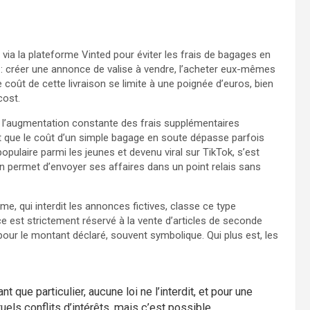
 via la plateforme Vinted pour éviter les frais de bagages en
né : créer une annonce de valise à vendre, l’acheter eux-mêmes
e coût de cette livraison se limite à une poignée d’euros, bien
cost.
r l’augmentation constante des frais supplémentaires
que le coût d’un simple bagage en soute dépasse parfois
s populaire parmi les jeunes et devenu viral sur TikTok, s’est
permet d’envoyer ses affaires dans un point relais sans
e, qui interdit les annonces fictives, classe ce type
vice est strictement réservé à la vente d’articles de seconde
 pour le montant déclaré, souvent symbolique. Qui plus est, les
nt que particulier, aucune loi ne l’interdit, et pour une
els conflits d’intérêts, mais c’est possible.