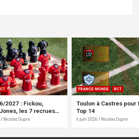
CT
FRANCE-MONDE
RCT
/2027 : Fickou,
Toulon à Castres pour f
 Jones, les 7 recrues
Top 14
sées
Nicolas Dupre
6 juin 2026
Nicolas Dupre