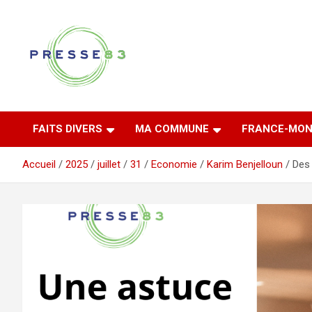
Aller
au
contenu
Comprendre ce qui se joue vraiment dans le Var
Presse 83
FAITS DIVERS
MA COMMUNE
FRANCE-MON
Accueil
2025
juillet
31
Economie
Karim Benjelloun
Des 