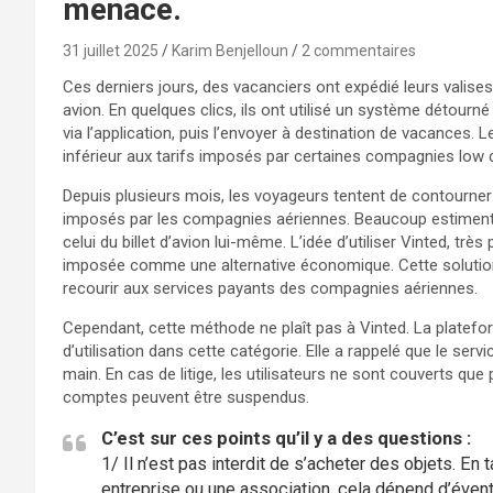
menace.
31 juillet 2025
Karim Benjelloun
2 commentaires
Ces derniers jours, des vacanciers ont expédié leurs valises
avion. En quelques clics, ils ont utilisé un système détour
via l’application, puis l’envoyer à destination de vacances. L
inférieur aux tarifs imposés par certaines compagnies low 
Depuis plusieurs mois, les voyageurs tentent de contourne
imposés par les compagnies aériennes. Beaucoup estiment 
celui du billet d’avion lui-même. L’idée d’utiliser Vinted, trè
imposée comme une alternative économique. Cette solution 
recourir aux services payants des compagnies aériennes.
Cependant, cette méthode ne plaît pas à Vinted. La plateform
d’utilisation dans cette catégorie. Elle a rappelé que le ser
main. En cas de litige, les utilisateurs ne sont couverts que
comptes peuvent être suspendus.
C’est sur ces points qu’il y a des questions :
1/ Il n’est pas interdit de s’acheter des objets. En ta
entreprise ou une association, cela dépend d’éventu