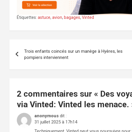
Étiquettes:
astuce
,
avion
,
bagages
,
Vinted
Navigation
Trois enfants coincés sur un manège à Hyères, les
de
pompiers interviennent
l’article
2 commentaires sur «
Des voya
via Vinted: Vinted les menace.
anonymous
dit :
31 juillet 2025 à 17h14
Techniquement, Vinted peut vous poursuivre pour 