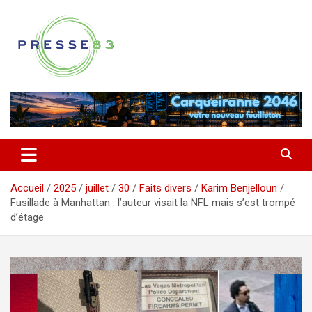
Aller
au
contenu
Comprendre ce qui se joue vraiment dans le Var
Presse 83
Accueil
2025
juillet
30
Faits divers
Karim Benjelloun
Fusillade à Manhattan : l’auteur visait la NFL mais s’est trompé
d’étage