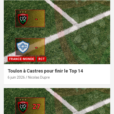
FRANCE-MONDE
RCT
Toulon à Castres pour finir le Top 14
6 juin 2026
Nicolas Dupre