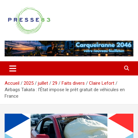
Aller
au
contenu
Comprendre ce qui se joue vraiment dans le Var
Presse 83
Accueil
2025
juillet
29
Faits divers
Claire Lefort
Airbags Takata : l’État impose le prêt gratuit de véhicules en
France