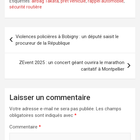
Étiquettes:
airbag Takata
,
prêt véhicule
,
rappel automobile
,
sécurité routière
Navigation
Violences policières à Bobigny : un député saisit le
de
procureur de la République
l’article
ZEvent 2025 : un concert géant ouvrira le marathon
caritatif à Montpellier
Laisser un commentaire
Votre adresse e-mail ne sera pas publiée.
Les champs
obligatoires sont indiqués avec
*
Commentaire
*