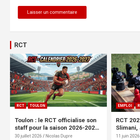
Alternative:
RCT
RCT
TOULON
EMPLOI
R
Toulon : le RCT officialise son
RCT 2026
staff pour la saison 2026-2027+
Slimani,
le calendrier
officiali
30 juillet 2026
Nicolas Dupre
11 juin 2026