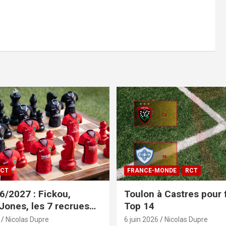
CT
FRANCE-MONDE
RCT
/2027 : Fickou,
Toulon à Castres pour f
 Jones, les 7 recrues
Top 14
sées
Nicolas Dupre
6 juin 2026
Nicolas Dupre