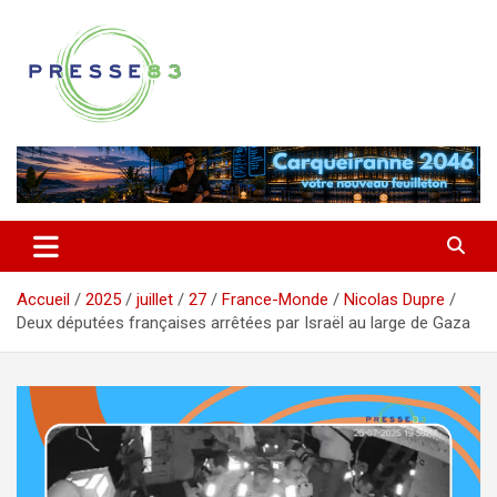
Aller
au
contenu
Comprendre ce qui se joue vraiment dans le Var
Presse 83
Accueil
2025
juillet
27
France-Monde
Nicolas Dupre
Deux députées françaises arrêtées par Israël au large de Gaza