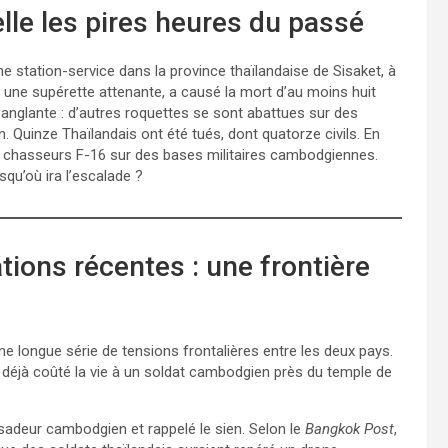
lle les pires heures du passé
ne station-service dans la province thaïlandaise de Sisaket, à
é une supérette attenante, a causé la mort d’au moins huit
 sanglante : d’autres roquettes se sont abattues sur des
n. Quinze Thaïlandais ont été tués, dont quatorze civils. En
e chasseurs F-16 sur des bases militaires cambodgiennes.
squ’où ira l’escalade ?
ions récentes : une frontière
ne longue série de tensions frontalières entre les deux pays.
t déjà coûté la vie à un soldat cambodgien près du temple de
sadeur cambodgien et rappelé le sien. Selon le
Bangkok Post
,