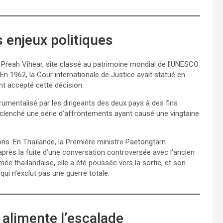
s enjeux politiques
 Preah Vihear, site classé au patrimoine mondial de l’UNESCO
 En 1962, la Cour internationale de Justice avait statué en
t accepté cette décision.
rumentalisé par les dirigeants des deux pays à des fins
déclenché une série d’affrontements ayant causé une vingtaine
ions. En Thaïlande, la Première ministre Paetongtarn
après la fuite d’une conversation controversée avec l’ancien
ée thaïlandaise, elle a été poussée vers la sortie, et son
i n’exclut pas une guerre totale.
e alimente l’escalade