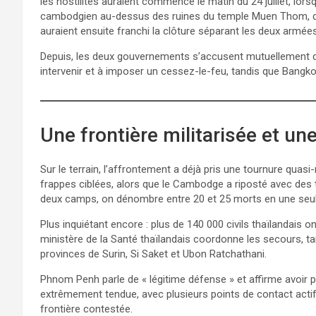
les hostilités auraient commencé le matin du 24 juillet, lor
cambodgien au-dessus des ruines du temple Muen Thom, dans
auraient ensuite franchi la clôture séparant les deux armée
Depuis, les deux gouvernements s’accusent mutuellement d’
intervenir et à imposer un cessez-le-feu, tandis que Bangko
Une frontière militarisée et u
Sur le terrain, l’affrontement a déjà pris une tournure quasi
frappes ciblées, alors que le Cambodge a riposté avec des tir
deux camps, on dénombre entre 20 et 25 morts en une seule 
Plus inquiétant encore : plus de 140 000 civils thaïlandais 
ministère de la Santé thaïlandais coordonne les secours, t
provinces de Surin, Si Saket et Ubon Ratchathani.
Phnom Penh parle de « légitime défense » et affirme avoir pe
extrêmement tendue, avec plusieurs points de contact actif
frontière contestée.