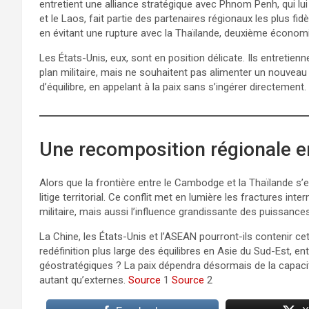
entretient une alliance stratégique avec Phnom Penh, qui lu
et le Laos, fait partie des partenaires régionaux les plus fid
en évitant une rupture avec la Thaïlande, deuxième économi
Les États-Unis, eux, sont en position délicate. Ils entretie
plan militaire, mais ne souhaitent pas alimenter un nouveau
d’équilibre, en appelant à la paix sans s’ingérer directement.
Une recomposition régionale 
Alors que la frontière entre le Cambodge et la Thaïlande 
litige territorial. Ce conflit met en lumière les fractures int
militaire, mais aussi l’influence grandissante des puissances 
La Chine, les États-Unis et l’ASEAN pourront-ils contenir 
redéfinition plus large des équilibres en Asie du Sud-Est, ent
géostratégiques ? La paix dépendra désormais de la capaci
autant qu’externes.
Source
1
Source
2