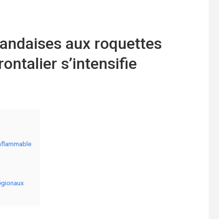
landaises aux roquettes
ontalier s’intensifie
inflammable
régionaux