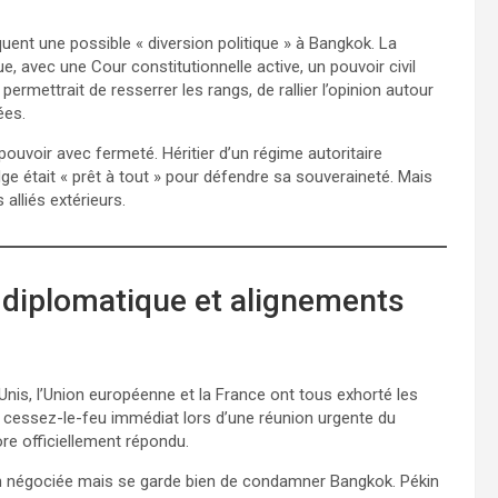
nt une possible « diversion politique » à Bangkok. La
e, avec une Cour constitutionnelle active, un pouvoir civil
ermettrait de resserrer les rangs, de rallier l’opinion autour
ées.
ouvoir avec fermeté. Héritier d’un régime autoritaire
e était « prêt à tout » pour défendre sa souveraineté. Mais
alliés extérieurs.
 diplomatique et alignements
Unis, l’Union européenne et la France ont tous exhorté les
cessez-le-feu immédiat lors d’une réunion urgente du
ore officiellement répondu.
on négociée mais se garde bien de condamner Bangkok. Pékin