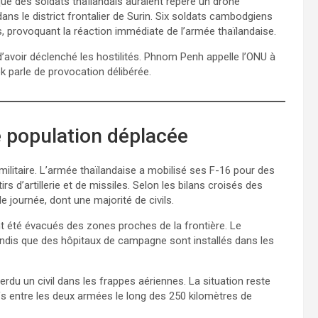
sque des soldats thaïlandais auraient repéré un drone
 le district frontalier de Surin. Six soldats cambodgiens
s, provoquant la réaction immédiate de l’armée thaïlandaise.
avoir déclenché les hostilités. Phnom Penh appelle l’ONU à
k parle de provocation délibérée.
ne population déplacée
-militaire. L’armée thaïlandaise a mobilisé ses F-16 pour des
s d’artillerie et de missiles. Selon les bilans croisés des
journée, dont une majorité de civils.
ont été évacués des zones proches de la frontière. Le
andis que des hôpitaux de campagne sont installés dans les
rdu un civil dans les frappes aériennes. La situation reste
s entre les deux armées le long des 250 kilomètres de