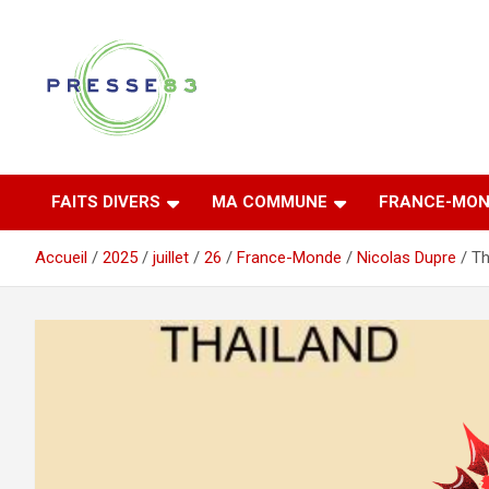
Aller
au
contenu
Comprendre ce qui se joue vraiment dans le Var
Presse 83
FAITS DIVERS
MA COMMUNE
FRANCE-MON
Accueil
2025
juillet
26
France-Monde
Nicolas Dupre
Th