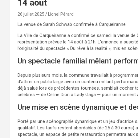
14 août
26 juillet 2025
Lionel Pérard
La venue de Sarah Schwab confirmée à Carqueiranne
La Ville de Carqueiranne a confirmé ce samedi la venue de 
représentation prévue le 14 août à 21h. L’annonce a suscit
l’originalité du spectacle « Du rêve à la réalité », mis en scè
Un spectacle familial mêlant perfo
Depuis plusieurs mois, la commune travaillait à programmer u
d’attirer un public large avec un contenu mêlant performan
déjà salué lors de précédentes tournées, semblait cocher 
célèbres — de Céline Dion à Lady Gaga — pour un moment 
Une mise en scène dynamique et des
Porté par une scénographie dynamique et un jeu d’actrice salu
qualitatif. Les tarifs restent abordables (de 25 à 30 euros)
spectacle, un espace de petite restauration permettra aux s