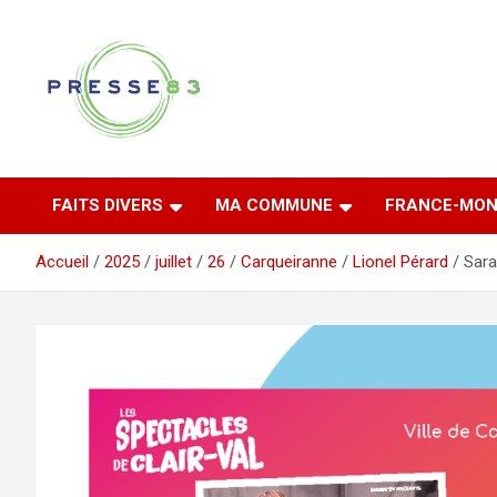
Aller
au
contenu
Comprendre ce qui se joue vraiment dans le Var
Presse 83
FAITS DIVERS
MA COMMUNE
FRANCE-MON
Accueil
2025
juillet
26
Carqueiranne
Lionel Pérard
Sara