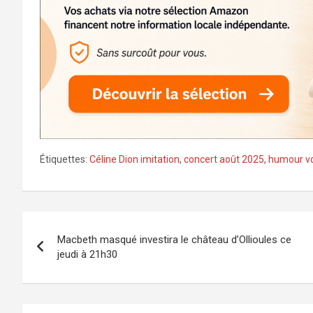
Étiquettes:
Céline Dion imitation
,
concert août 2025
,
humour v
Navigation
Macbeth masqué investira le château d’Ollioules ce
de
jeudi à 21h30
l’article