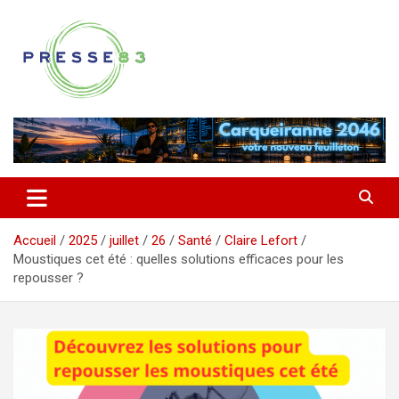
Aller
au
contenu
Comprendre ce qui se joue vraiment dans le Var
Presse 83
Accueil
2025
juillet
26
Santé
Claire Lefort
Moustiques cet été : quelles solutions efficaces pour les
repousser ?