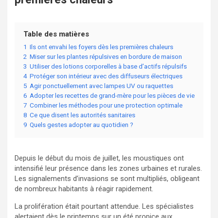
Table des matières
1
Ils ont envahi les foyers dès les premières chaleurs
2
Miser sur les plantes répulsives en bordure de maison
3
Utiliser des lotions corporelles à base d’actifs répulsifs
4
Protéger son intérieur avec des diffuseurs électriques
5
Agir ponctuellement avec lampes UV ou raquettes
6
Adopter les recettes de grand-mère pour les pièces de vie
7
Combiner les méthodes pour une protection optimale
8
Ce que disent les autorités sanitaires
9
Quels gestes adopter au quotidien ?
Depuis le début du mois de juillet, les moustiques ont
intensifié leur présence dans les zones urbaines et rurales.
Les signalements d’invasions se sont multipliés, obligeant
de nombreux habitants à réagir rapidement.
La prolifération était pourtant attendue. Les spécialistes
alertaient dès le printemps sur un été propice aux