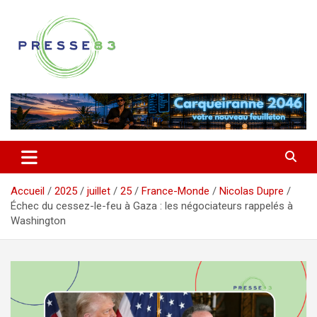
Aller
au
contenu
Comprendre ce qui se joue vraiment dans le Var
Presse 83
Accueil
2025
juillet
25
France-Monde
Nicolas Dupre
Échec du cessez-le-feu à Gaza : les négociateurs rappelés à
Washington