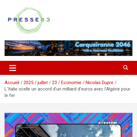
Aller
au
contenu
Comprendre ce qui se joue vraiment dans le Var
Presse 83
Accueil
2025
juillet
23
Economie
Nicolas Dupre
L’Italie scelle un accord d’un milliard d’euros avec l’Algérie pour
le fer