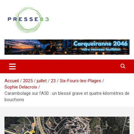
Aller
au
contenu
Comprendre ce qui se joue vraiment dans le Var
Presse 83
Accueil
2025
juillet
23
Six-Fours-les-Plages
Sophie Delacroix
Carambolage sur l’A50 : un blessé grave et quatre kilomètres de
bouchons