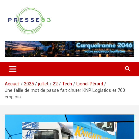
Aller
au
contenu
Comprendre ce qui se joue vraiment dans le Var
Presse 83
Accueil
2025
juillet
22
Tech
Lionel Pérard
Une faille de mot de passe fait chuter KNP Logistics et 700
emplois