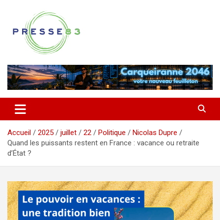
Aller
au
contenu
Comprendre ce qui se joue vraiment dans le Var
Presse 83
Accueil
2025
juillet
22
Politique
Nicolas Dupre
Quand les puissants restent en France : vacance ou retraite
d’État ?