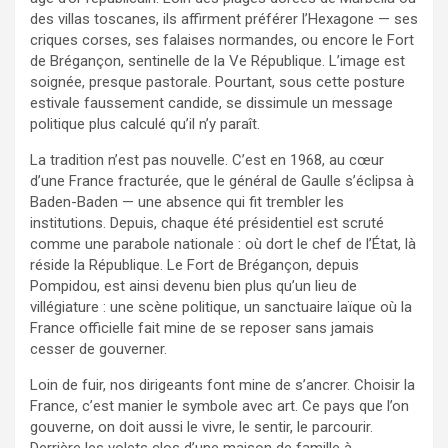
des villas toscanes, ils affirment préférer l’Hexagone — ses
criques corses, ses falaises normandes, ou encore le Fort
de Brégançon, sentinelle de la Ve République. L’image est
soignée, presque pastorale. Pourtant, sous cette posture
estivale faussement candide, se dissimule un message
politique plus calculé qu’il n’y paraît.
La tradition n’est pas nouvelle. C’est en 1968, au cœur
d’une France fracturée, que le général de Gaulle s’éclipsa à
Baden-Baden — une absence qui fit trembler les
institutions. Depuis, chaque été présidentiel est scruté
comme une parabole nationale : où dort le chef de l’État, là
réside la République. Le Fort de Brégançon, depuis
Pompidou, est ainsi devenu bien plus qu’un lieu de
villégiature : une scène politique, un sanctuaire laïque où la
France officielle fait mine de se reposer sans jamais
cesser de gouverner.
Loin de fuir, nos dirigeants font mine de s’ancrer. Choisir la
France, c’est manier le symbole avec art. Ce pays que l’on
gouverne, on doit aussi le vivre, le sentir, le parcourir.
Derrière les volets clos d’une maison de famille à